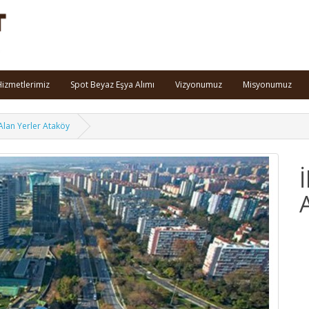
izmetlerimiz
Spot Beyaz Eşya Alımı
Vizyonumuz
Misyonumuz
 Alan Yerler Ataköy